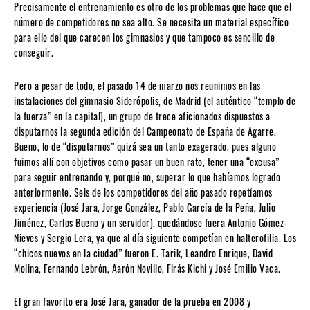
Precisamente el entrenamiento es otro de los problemas que hace que el
número de competidores no sea alto. Se necesita un material específico
para ello del que carecen los gimnasios y que tampoco es sencillo de
conseguir.
Pero a pesar de todo, el pasado 14 de marzo nos reunimos en las
instalaciones del gimnasio Siderópolis, de Madrid (el auténtico “templo de
la fuerza” en la capital), un grupo de trece aficionados dispuestos a
disputarnos la segunda edición del Campeonato de España de Agarre.
Bueno, lo de “disputarnos” quizá sea un tanto exagerado, pues alguno
fuimos allí con objetivos como pasar un buen rato, tener una “excusa”
para seguir entrenando y, porqué no, superar lo que habíamos logrado
anteriormente. Seis de los competidores del año pasado repetíamos
experiencia (José Jara, Jorge González, Pablo García de la Peña, Julio
Jiménez, Carlos Bueno y un servidor), quedándose fuera Antonio Gómez-
Nieves y Sergio Lera, ya que al día siguiente competían en halterofilia. Los
“chicos nuevos en la ciudad” fueron E. Tarik, Leandro Enrique, David
Molina, Fernando Lebrón, Aarón Novillo, Firás Kichi y José Emilio Vaca.
El gran favorito era José Jara, ganador de la prueba en 2008 y