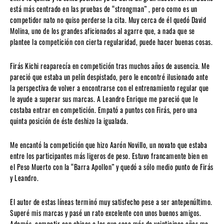
está más centrado en las pruebas de “strongman” , pero como es un
competidor nato no quiso perderse la cita. Muy cerca de él quedó David
Molina, uno de los grandes aficionados al agarre que, a nada que se
plantee la competición con cierta regularidad, puede hacer buenas cosas.
Firás Kichi reaparecía en competición tras muchos años de ausencia. Me
pareció que estaba un pelín despistado, pero le encontré ilusionado ante
la perspectiva de volver a encontrarse con el entrenamiento regular que
le ayude a superar sus marcas. A Leandro Enrique me pareció que le
costaba entrar en competición. Empató a puntos con Firás, pero una
quinta posición de éste deshizo la igualada.
Me encantó la competición que hizo Aarón Novillo, un novato que estaba
entre los participantes más ligeros de peso. Estuvo francamente bien en
el Peso Muerto con la “Barra Apollon” y quedó a sólo medio punto de Firás
y Leandro.
El autor de estas líneas terminó muy satisfecho pese a ser antepenúltimo.
Superé mis marcas y pasé un rato excelente con unos buenos amigos.
Además, competir con chicos a los que saco más de veinticinco años me