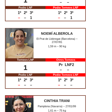
MARÍA NUIN
Pamplona (Navarra) – 11/10/01
1,73 m – 70 kg
Torneos LNF
Otros Torneos
Pr
LNF2
1
–
–
Podio LNF
Podio Torneos LNF
1º
2º
3º
1º
2º
3º
–
–
1
–
–
1
NOEMÍ ALBEROLA
El Prat de Llobregat (Barcelona) –
27/07/81