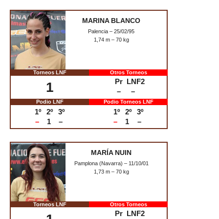
–
–
Podio LNF
Podio Torneos LNF
1º
2º
3º
1º
2º
3º
1
–
–
1
–
–
MARINA BLANCO
Palencia – 25/02/95
1,74 m – 70 kg
Torneos LNF
Otros Torneos
Pr
LNF2
1
–
–
Podio LNF
Podio Torneos LNF
1º
2º
3º
1º
2º
3º
–
1
–
–
1
–