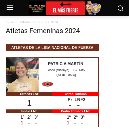
Inicio
Atletas Femeninas 2024
Atletas Femeninas 2024
ATLETAS DE LA LIGA NACIONAL DE FUERZA
FEMENINA 2024 (POR ORDEN DE CLASIFICACIÓN)
PATRICIA MARTÍN
Bilbao (Vizcaya) – 12/11/85
1,81 m – 85 kg
Torneos LNF
Otros Torneos
Pr
LNF2
1