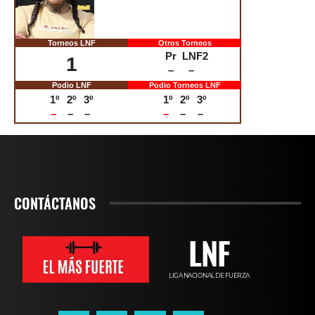
1,59 m – 90 kg
Torneos LNF
Otros Torneos
Pr
LNF2
1
–
–
Podio LNF
Podio Torneos LNF
1º
2º
3º
1º
2º
3º
–
–
–
–
–
–
CINTHIA TRANI
CONTÁCTANOS
Pamplona (Navarra) – 27/01/99
1,61 m – 75 kg
LNF
LIGA NACIONAL DE FUERZA
Torneos LNF
Otros Torneos
Pr
LNF2