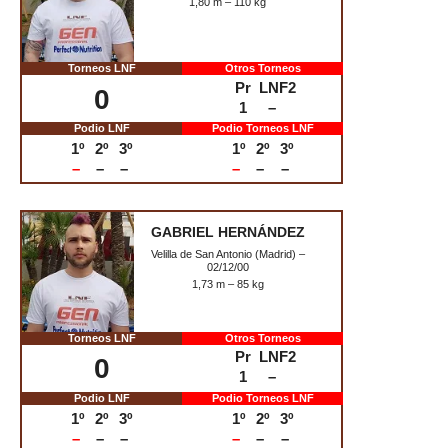
Torneos LNF
Otros Torneos
Pr
LNF2
0
1
–
Podio LNF
Podio Torneos LNF
1º
2º
3º
1º
2º
3º
–
–
–
–
–
–
ROBERTO PERELLÓ
Burriana (Castellón) – 24/10/89
1,83 m – 190 kg
Torneos LNF
Otros Torneos
Pr
LNF2