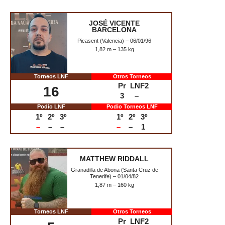
12
4
–
Podio LNF
Podio Torneos LNF
1º
2º
3º
1º
2º
3º
–
–
–
–
–
1
ALEXANDER SUÁREZ
Santurce (Vizcaya) – 15/01/96
1,70 m – 100 kg
Torneos LNF
Otros Torneos
Pr
LNF2
6
2
–
Podio LNF
Podio Torneos LNF
1º
2º
3º
1º
2º
3º
–
–
–
–
–
–