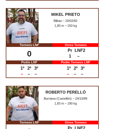
7
3
–
Podio LNF
Podio Torneos LNF
1º
2º
3º
1º
2º
3º
–
–
–
–
–
–
GERARD SOLSONA
Barcelona – 26/03/99
1,84 m – 115 kg
Torneos LNF
Otros Torneos
Pr
LNF2
2
1
–
Podio LNF
Podio Torneos LNF
1º
2º
3º
1º
2º
3º
–
–
–
–
–
–