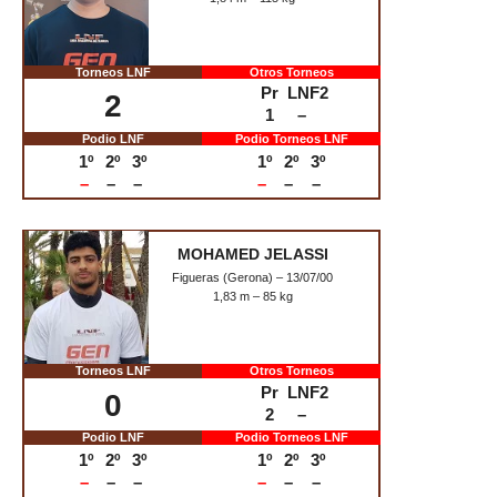
1,87 m – 160 kg
Torneos LNF
Otros Torneos
Pr
LNF2
5
1
–
Podio LNF
Podio Torneos LNF
1º
2º
3º
1º
2º
3º
–
1
–
1
2
2
ALBERTO Gª ARTECHE
Ciudad Real – 03/07/95
1,92 m – 120 kg
Torneos LNF
Otros Torneos
Pr
LNF2