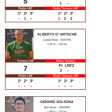
JOSÉ VICENTE
BARCELONA
Picasent (Valencia) – 06/01/96
1,82 m – 135 kg
Torneos LNF
Otros Torneos
Pr
LNF2
16
3
–
Podio LNF
Podio Torneos LNF
1º
2º
3º
1º
2º
3º
–
–
–
–
–
1
MATTHEW RIDDALL
Granadilla de Abona (Santa Cruz de
Tenerife) – 01/04/82