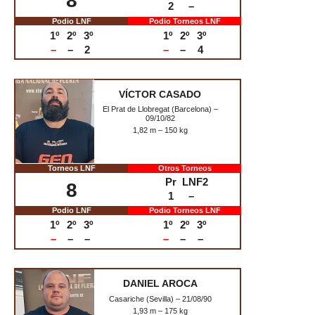
ADRIÁN VELA
Zaragoza – 31/12/94
2,03 m – 135 kg
Torneos LNF
Otros Torneos
Pr
LNF2
8
2
–
Podio LNF
Podio Torneos LNF
1º
2º
3º
1º
2º
3º
–
–
2
–
–
4
VÍCTOR CASADO
El Prat de Llobregat (Barcelona) –
09/10/82