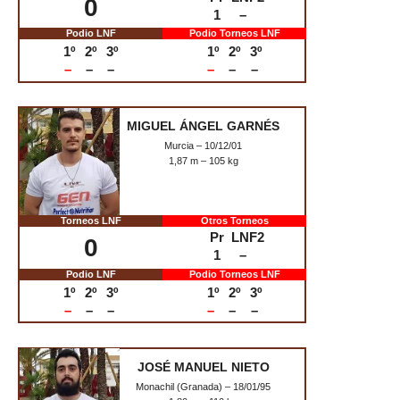
MOHAMED JELASSI
Figueras (Gerona) – 13/07/00
1,83 m – 85 kg
Torneos LNF
Otros Torneos
Pr
LNF2
0
2
–
Podio LNF
Podio Torneos LNF
1º
2º
3º
1º
2º
3º
–
–
–
–
–
–
MIKEL PRIETO
Bilbao – 20/02/82
1,80 m – 150 kg