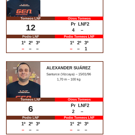
1,82 m – 150 kg
Torneos LNF
Otros Torneos
Pr
LNF2
8
1
–
Podio LNF
Podio Torneos LNF
1º
2º
3º
1º
2º
3º
–
–
–
–
–
–
DANIEL AROCA
Casariche (Sevilla) – 21/08/90
1,93 m – 175 kg
Torneos LNF
Otros Torneos
Pr
LNF2