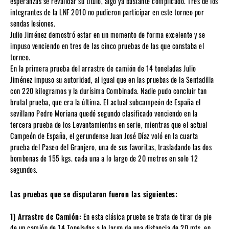
esperanzas se revalidar su título, algo ya bastante complicado. Tres de los
integrantes de la LNF 2010 no pudieron participar en este torneo por
sendas lesiones.
Julio Jiménez demostró estar en un momento de forma excelente y se
impuso venciendo en tres de las cinco pruebas de las que constaba el
torneo.
En la primera prueba del arrastre de camión de 14 toneladas Julio
Jiménez impuso su autoridad, al igual que en las pruebas de la Sentadilla
con 220 kilogramos y la durísima Combinada. Nadie pudo concluir tan
brutal prueba, que era la última. El actual subcampeón de España el
sevillano Pedro Moriana quedó segundo clasificado venciendo en la
tercera prueba de los Levantamientos en serie, mientras que el actual
Campeón de España, el gerundense Juan José Díaz voló en la cuarta
prueba del Paseo del Granjero, una de sus favoritas, trasladando las dos
bombonas de 155 kgs. cada una a lo largo de 20 metros en solo 12
segundos.
Las pruebas que se disputaron fueron las siguientes:
1) Arrastre de Camión:
En esta clásica prueba se trata de tirar de pie
de un camión de 14 Toneladas a lo largo de una distancia de 20 mts. en