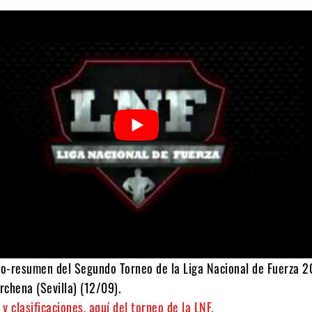
deo-resumen del Segundo Torneo de la Liga Nacional de Fuerza 
chena (Sevilla) (12/09).
y clasificaciones, aquí del torneo de la LNF.