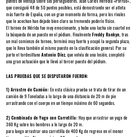
puntos de ventaja sobre sus perseguidores. Juan Carlos Heredia «Porrúo»,
que consiguió 48 de 50 puntos posibles, está demostrando ser el atleta
más fuerte de España, con un gran momento de forma, pero los rivales
que le acechan han dejado bien claro su tremendo poderío físico.
El torneo de Mérida fue muy emocionante, y hubo una lucha sin cuartel en
la búsqueda de un puesto en el pódium. Finalmente
Freddy Rankyn
, tras
un mal comienzo de torneo, terminó muy fuerte y ocupó la segunda plaza,
que le lleva también al mismo puesto en la clasificación general. Por su
parte el tordesillano
Antonio Díez
, que volvía de una lesión, completó
una gran actuación que le llevó al tercer puesto del pódium.
LAS PRUEBAS QUE SE DISPUTARON FUERON:
1) Arrastre de Camión:
En esta clásica prueba se trata de tirar de un
camión de 9 Toneladas a lo largo de una distancia de 20 m de pie
arrastrando con el cuerpo en un tiempo máximo de 60 segundos.
2) Combinada de Yugo con Carretilla:
Hay que arrastrar un yugo de
360 Kg sobre los hombros a lo largo de 20 m.
para luego arrastrar una carretilla de 400 Kg de regreso en el menor