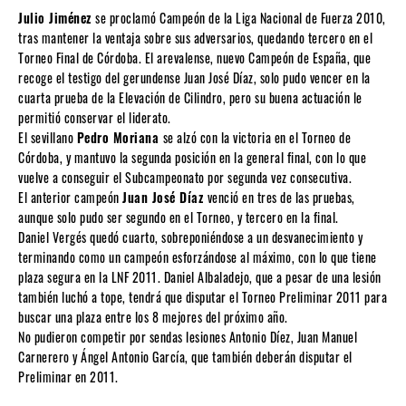
Julio Jiménez
se proclamó Campeón de la Liga Nacional de Fuerza 2010,
tras mantener la ventaja sobre sus adversarios, quedando tercero en el
Torneo Final de Córdoba. El arevalense, nuevo Campeón de España, que
recoge el testigo del gerundense Juan José Díaz, solo pudo vencer en la
cuarta prueba de la Elevación de Cilindro, pero su buena actuación le
permitió conservar el liderato.
El sevillano
Pedro Moriana
se alzó con la victoria en el Torneo de
Córdoba, y mantuvo la segunda posición en la general final, con lo que
vuelve a conseguir el Subcampeonato por segunda vez consecutiva.
El anterior campeón
Juan José Díaz
venció en tres de las pruebas,
aunque solo pudo ser segundo en el Torneo, y tercero en la final.
Daniel Vergés quedó cuarto, sobreponiéndose a un desvanecimiento y
terminando como un campeón esforzándose al máximo, con lo que tiene
plaza segura en la LNF 2011. Daniel Albaladejo, que a pesar de una lesión
también luchó a tope, tendrá que disputar el Torneo Preliminar 2011 para
buscar una plaza entre los 8 mejores del próximo año.
No pudieron competir por sendas lesiones Antonio Díez, Juan Manuel
Carnerero y Ángel Antonio García, que también deberán disputar el
Preliminar en 2011.