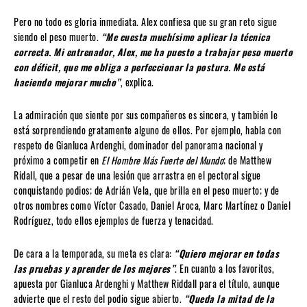
Pero no todo es gloria inmediata. Alex confiesa que su gran reto sigue
siendo el peso muerto.
“Me cuesta muchísimo aplicar la técnica
correcta. Mi entrenador, Alex, me ha puesto a trabajar peso muerto
con déficit, que me obliga a perfeccionar la postura. Me está
haciendo mejorar mucho”
, explica.
La admiración que siente por sus compañeros es sincera, y también le
está sorprendiendo gratamente alguno de ellos. Por ejemplo, habla con
respeto de Gianluca Ardenghi, dominador del panorama nacional y
próximo a competir en
El Hombre Más Fuerte del Mundo
; de Matthew
Ridall, que a pesar de una lesión que arrastra en el pectoral sigue
conquistando podios; de Adrián Vela, que brilla en el peso muerto; y de
otros nombres como Víctor Casado, Daniel Aroca, Marc Martínez o Daniel
Rodríguez, todo ellos ejemplos de fuerza y tenacidad.
De cara a la temporada, su meta es clara:
“Quiero mejorar en todas
las pruebas y aprender de los mejores”
. En cuanto a los favoritos,
apuesta por Gianluca Ardenghi y Matthew Riddall para el título, aunque
advierte que el resto del podio sigue abierto.
“Queda la mitad de la