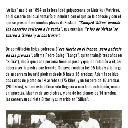
“Aritza” nació en 1894 en la localidad guipuzcoana de Mutriku (Motrico),
en el caserío del cual tomaría el nombre con el que se le conoció y con el
que se presentó en muchas plazas de Euskadi.
“Compró ‘Siñua’ cuando
los caseríos salieron a la venta”
, nos cuentan,
“y los de ‘Aritza’ se
fueron a ‘Siñua’ y al contrario”
.
De constitución física poderosa (
“era fuerte en el tronco, pero padecía
de las piernas”
, afirma Pedro Salegi “Langa”, quien trabajó tres años en
“Siñua”), decía que cada persona tiene un peso y que, en relación a él, así
deberá ser la piedra que levante. Su peso rondaba los 95 kilos y a lo largo
de su carrera levantó piedras desde 8 hasta 16 arrobas. Además se hizo
dos cubos de plomo de 14 arrobas (175 kilos) y un tercero de 16 arrobas
(200 kilos), si bien este último solo llegaría a usarlo en exhibición, nunca
en apuestas. Muchas de sus piedras, y uno de los plomos de 14 arrobas,
las conservan su nieta Bittori y su marido en “Siñua”.