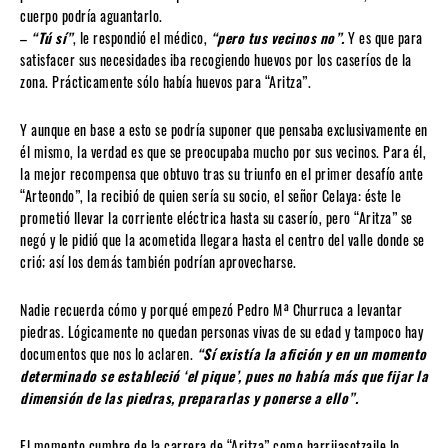
cuerpo podría aguantarlo.
–
“Tú sí”
, le respondió el médico,
“pero tus vecinos no”.
Y es que para
satisfacer sus necesidades iba recogiendo huevos por los caseríos de la
zona. Prácticamente sólo había huevos para “Aritza”.
Y aunque en base a esto se podría suponer que pensaba exclusivamente en
él mismo, la verdad es que se preocupaba mucho por sus vecinos. Para él,
la mejor recompensa que obtuvo tras su triunfo en el primer desafío ante
“Arteondo”, la recibió de quien sería su socio, el señor Celaya: éste le
prometió llevar la corriente eléctrica hasta su caserío, pero “Aritza” se
negó y le pidió que la acometida llegara hasta el centro del valle donde se
crió; así los demás también podrían aprovecharse.
Nadie recuerda cómo y porqué empezó Pedro Mª Churruca a levantar
piedras. Lógicamente no quedan personas vivas de su edad y tampoco hay
documentos que nos lo aclaren.
“Sí existía la afición y en un momento
determinado se estableció ‘el pique’, pues no había más que fijar la
dimensión de las piedras, prepararlas y ponerse a ello”.
El momento cumbre de la carrera de “Aritza” como harrijasotzaile lo