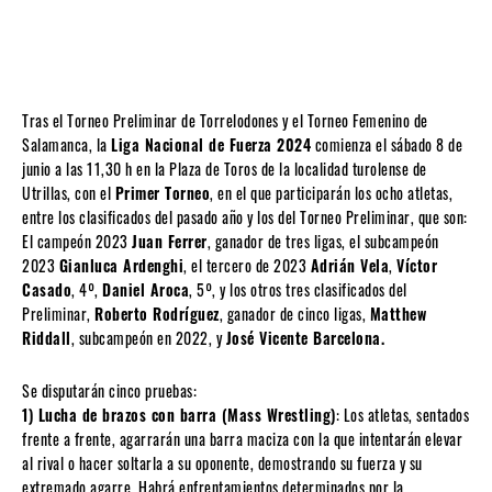
Tras el Torneo Preliminar de Torrelodones y el Torneo Femenino de
Salamanca, la
Liga Nacional de Fuerza 2024
comienza el sábado 8 de
junio a las 11,30 h en la Plaza de Toros de la localidad turolense de
Utrillas, con el
Primer Torneo
, en el que participarán los ocho atletas,
entre los clasificados del pasado año y los del Torneo Preliminar, que son:
El campeón 2023
Juan Ferrer
, ganador de tres ligas, el subcampeón
2023
Gianluca Ardenghi
, el tercero de 2023
Adrián Vela
,
Víctor
Casado
, 4º,
Daniel Aroca
, 5º, y los otros tres clasificados del
Preliminar,
Roberto Rodríguez
, ganador de cinco ligas,
Matthew
Riddall
, subcampeón en 2022, y
José Vicente Barcelona.
Se disputarán cinco pruebas:
1) Lucha de brazos con barra (Mass Wrestling)
: Los atletas, sentados
frente a frente, agarrarán una barra maciza con la que intentarán elevar
al rival o hacer soltarla a su oponente, demostrando su fuerza y su
extremado agarre. Habrá enfrentamientos determinados por la