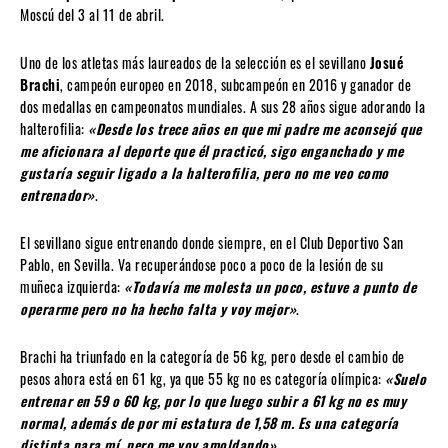
Moscú del 3 al 11 de abril.
Uno de los atletas más laureados de la selección es el sevillano
Josué
Brachi
, campeón europeo en 2018, subcampeón en 2016 y ganador de
dos medallas en campeonatos mundiales. A sus 28 años sigue adorando la
halterofilia:
«Desde los trece años en que mi padre me aconsejó que
me aficionara al deporte que él practicó, sigo enganchado y me
gustaría seguir ligado a la halterofilia, pero no me veo como
entrenador»
.
El sevillano sigue entrenando donde siempre, en el Club Deportivo San
Pablo, en Sevilla. Va recuperándose poco a poco de la lesión de su
muñeca izquierda:
«Todavía me molesta un poco, estuve a punto de
operarme pero no ha hecho falta y voy mejor»
.
Brachi ha triunfado en la categoría de 56 kg, pero desde el cambio de
pesos ahora está en 61 kg, ya que 55 kg no es categoría olímpica:
«Suelo
entrenar en 59 o 60 kg, por lo que luego subir a 61 kg no es muy
normal, además de por mi estatura de 1,58 m. Es una categoría
distinta para mí, pero me voy amoldando»
.