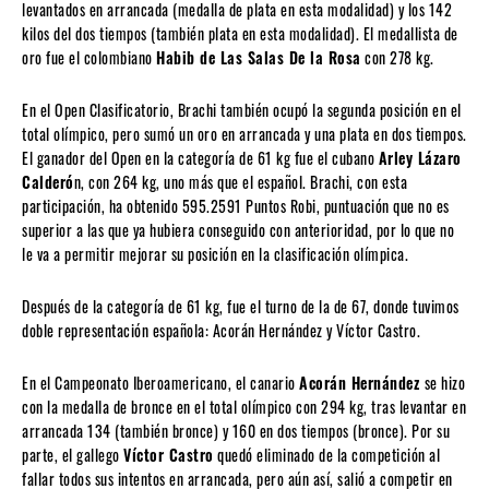
levantados en arrancada (medalla de plata en esta modalidad) y los 142
kilos del dos tiempos (también plata en esta modalidad). El medallista de
oro fue el colombiano
Habib de Las Salas De la Rosa
con 278 kg.
En el Open Clasificatorio, Brachi también ocupó la segunda posición en el
total olímpico, pero sumó un oro en arrancada y una plata en dos tiempos.
El ganador del Open en la categoría de 61 kg fue el cubano
Arley Lázaro
Calderó
n, con 264 kg, uno más que el español. Brachi, con esta
participación, ha obtenido 595.2591 Puntos Robi, puntuación que no es
superior a las que ya hubiera conseguido con anterioridad, por lo que no
le va a permitir mejorar su posición en la clasificación olímpica.
Después de la categoría de 61 kg, fue el turno de la de 67, donde tuvimos
doble representación española: Acorán Hernández y Víctor Castro.
En el Campeonato Iberoamericano, el canario
Acorán Hernández
se hizo
con la medalla de bronce en el total olímpico con 294 kg, tras levantar en
arrancada 134 (también bronce) y 160 en dos tiempos (bronce). Por su
parte, el gallego
Víctor Castro
quedó eliminado de la competición al
fallar todos sus intentos en arrancada, pero aún así, salió a competir en