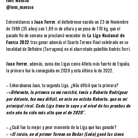
Inés Maesso
@ines_maesso
Entrevistamos a
Juan Ferrer
, el deltebrense nacido un 23 de Noviembre
de 1988 (35 años) con 1,89 m de altura y un peso de 170 kg, que el
pasado fin de semana se proclamó vencedor de
La Liga Nacional de
Fuerza 2022
tras ganar además el Cuarto Torneo Final celebrado en su
localidad de Deltebre (Tarragona) en el abarrotado pabellón Andrés Ferri.
Juan Ferrer
, además, suma dos Ligas como Atleta más fuerte de España,
la primera fue la conseguida en 2020 y esta última la de 2022.
– Enhorabuena Juan, tu segunda Liga, ¿Más difícil que la primera?
–
«
Diferente, la primera se me resistió, tenía a Roberto Rodríguez
por delante, fue muy difícil, en esta no estaba Roberto, que es mi
principal rival. Cada Liga tiene lo suyo y el nivel de las pruebas de
este año ha sido más alto que el de 2020″.
– ¿Cuál fue tu mejor y peor momento de la Liga que has ganado?
–
«El inicio, en el primer Torneo en Boñar (León) gané las cinco