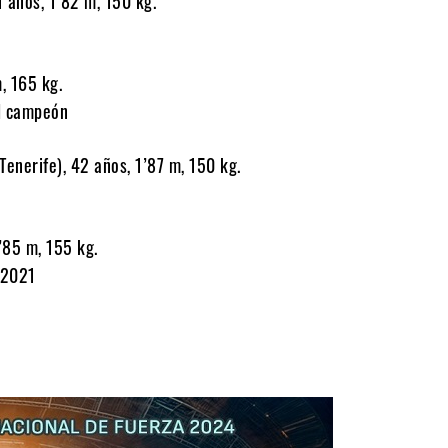
1 años, 1’82 m, 150 kg.
, 165 kg.
l campeón
Tenerife), 42 años, 1’87 m, 150 kg.
’85 m, 155 kg.
 2021