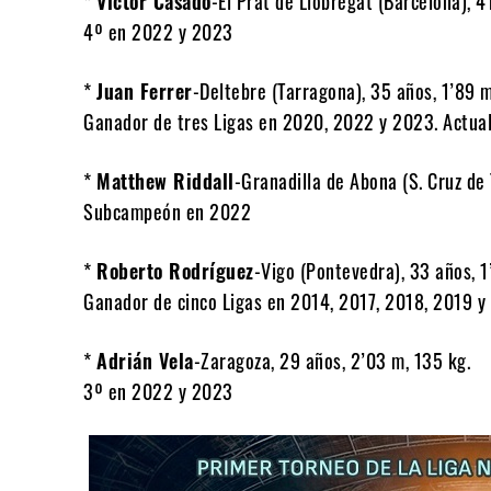
*
Víctor Casado
-El Prat de Llobregat (Barcelona), 4
4º en 2022 y 2023
*
Juan Ferrer
-Deltebre (Tarragona), 35 años, 1’89 m
Ganador de tres Ligas en 2020, 2022 y 2023. Actua
*
Matthew Riddall
-Granadilla de Abona (S. Cruz de 
Subcampeón en 2022
*
Roberto Rodríguez
-Vigo (Pontevedra), 33 años, 1
Ganador de cinco Ligas en 2014, 2017, 2018, 2019 y
*
Adrián Vela
-Zaragoza, 29 años, 2’03 m, 135 kg.
3º en 2022 y 2023