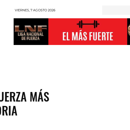
VIERNES, 7 AGOSTO 2026
RONGMAN
HALTEROFILIA
POWERLIFTING
ENT
FUERZA MÁS
ORIA