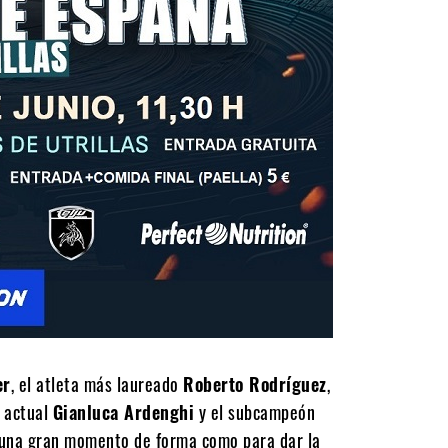
er
, el atleta más laureado
Roberto Rodríguez
,
n actual
Gianluca Ardenghi
y el subcampeón
n una gran momento de forma como para dar la