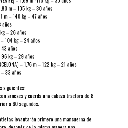
ERIFE) – 1,69 m -110 kg – 30 años
80 m – 105 kg – 30 años
 m – 140 kg – 47 años
8 años
kg – 26 años
 – 104 kg – 24 años
 43 años
 96 kg – 29 años
CELONA) – 1,76 m – 122 kg – 21 años
 – 33 años
s siguientes:
 con arneses y cuerda una cabeza tractora de 8
erior a 60 segundos.
atletas levantarán primero una mancuerna de
mbro, después de la misma manera una