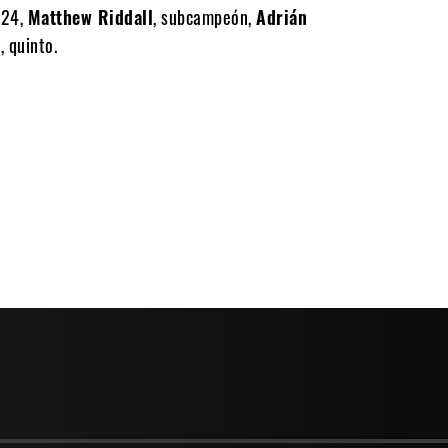
024,
Matthew Riddall
, subcampeón,
Adrián
a
, quinto.