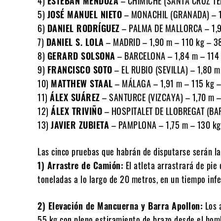
4)
ESTEBAN MENDOZA
– CHIMICHE (SANTA CRUZ TEN
5)
JOSÉ MANUEL NIETO
– MONACHIL (GRANADA) – 1,
6)
DANIEL RODRÍGUEZ
– PALMA DE MALLORCA – 1,91
7)
DANIEL S. LOLA
– MADRID – 1,90 m – 110 kg – 3
8)
GERARD SOLSONA
– BARCELONA – 1,84 m – 114 
9)
FRANCISCO SOTO
– EL RUBIO (SEVILLA) – 1,80 m
10)
MATTHEW STAAL
– MÁLAGA – 1,91 m – 115 kg –
11)
ÁLEX SUÁREZ
– SANTURCE (VIZCAYA) – 1,70 m –
12)
ÁLEX TRIVIÑO
– HOSPITALET DE LLOBREGAT (BAR
13)
JAVIER ZUBIETA
– PAMPLONA – 1,75 m – 130 kg
Las cinco pruebas que habrán de disputarse serán la
1) Arrastre de Camión:
El atleta arrastrará de pie
toneladas a lo largo de 20 metros, en un tiempo inf
2) Elevación de Mancuerna y Barra Apollon:
Los 
55 kg con pleno estiramiento de brazo desde el ho