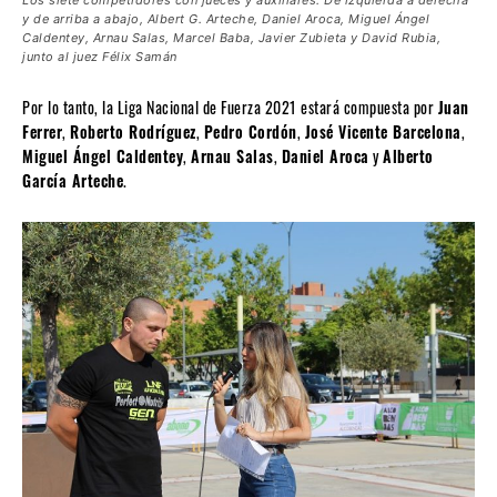
Los siete competidores con jueces y auxiliares. De izquierda a derecha
y de arriba a abajo, Albert G. Arteche, Daniel Aroca, Miguel Ángel
Caldentey, Arnau Salas, Marcel Baba, Javier Zubieta y David Rubia,
junto al juez Félix Samán
Por lo tanto, la Liga Nacional de Fuerza 2021 estará compuesta por
Juan
Ferrer
,
Roberto Rodríguez
,
Pedro Cordón
,
José Vicente Barcelona
,
Miguel Ángel Caldentey
,
Arnau Salas
,
Daniel Aroca
y
Alberto
García Arteche
.