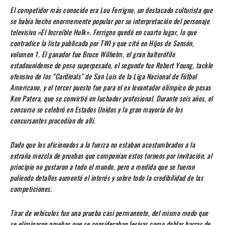
El competidor más conocido era Lou Ferrigno, un destacado culturista que
se había hecho enormemente popular por su interpretación del personaje
televisivo «El Increíble Hulk». Ferrigno quedó en cuarto lugar, lo que
contradice la lista publicada por TWI y que cité en Hijos de Sansón,
volumen 1. El ganador fue Bruce Wilhelm, el gran halterófilo
estadounidense de peso superpesado, el segundo fue Robert Young, tackle
ofensivo de los “Cardinals” de San Luis de la Liga Nacional de Fútbol
Americano, y el tercer puesto fue para el ex levantador olímpico de pesas
Ken Patera, que se convirtió en luchador profesional. Durante seis años, el
concurso se celebró en Estados Unidos y la gran mayoría de los
concursantes procedían de allí.
Dado que los aficionados a la fuerza no estaban acostumbrados a la
extraña mezcla de pruebas que componían estos torneos por invitación, al
principio no gustaron a todo el mundo, pero a medida que se fueron
puliendo detalles aumentó el interés y sobre todo la credibilidad de las
competiciones.
Tirar de vehículos fue una prueba casi permanente, del mismo modo que
se eliminaron pruebas que se consideraban lesivas como doblar barras de