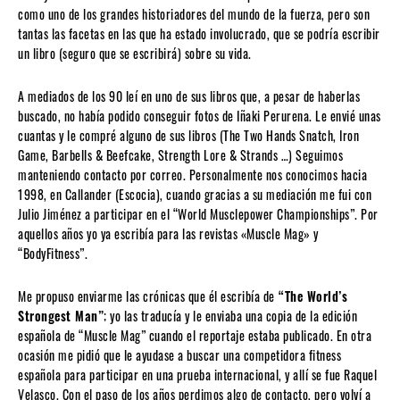
como uno de los grandes historiadores del mundo de la fuerza, pero son
tantas las facetas en las que ha estado involucrado, que se podría escribir
un libro (seguro que se escribirá) sobre su vida.
A mediados de los 90 leí en uno de sus libros que, a pesar de haberlas
buscado, no había podido conseguir fotos de Iñaki Perurena. Le envié unas
cuantas y le compré alguno de sus libros (The Two Hands Snatch, Iron
Game, Barbells & Beefcake, Strength Lore & Strands …) Seguimos
manteniendo contacto por correo. Personalmente nos conocimos hacia
1998, en Callander (Escocia), cuando gracias a su mediación me fui con
Julio Jiménez a participar en el “World Musclepower Championships”. Por
aquellos años yo ya escribía para las revistas «Muscle Mag» y
“BodyFitness”.
Me propuso enviarme las crónicas que él escribía de
“The World’s
Strongest Man”
; yo las traducía y le enviaba una copia de la edición
española de “Muscle Mag” cuando el reportaje estaba publicado. En otra
ocasión me pidió que le ayudase a buscar una competidora fitness
española para participar en una prueba internacional, y allí se fue Raquel
Velasco. Con el paso de los años perdimos algo de contacto, pero volví a