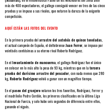
(Asturias)
, en el emblemático Paseo de los vencedores del Sella ante
más de 400 espectadores, el gallego consiguió vencer en tres de las cinco
pruebas y se impuso a sus rivales, que notaron la dureza de la exigente
competición.
AQUÍ ESTÁN LAS FOTOS DEL EVENTO
En la primera prueba del
arrastre del autobús de quince toneladas
,
el actual campeón de España, el deltebrense
Juan Ferrer
, se impuso por
veintiséis centésimas a su eterno rival Roberto Rodríguez.
En el
levantamiento de mancuerna
, el gallego Rodríguez fue el único
en colocar en lo más alto la pesa de 93 kg, mientras que en la
tercera
prueba del durísimo arrastre del pescador
, con nada menos que 280
kg,
Roberto Rodríguez
volvió a ganar con un magnífico tiempo.
En el
paseo del granjero
volaron los tres favoritos, Rodríguez, Ferrer y
el madrileño Pedro Cordón, los primeros clasificados en la última Liga
Nacional de Fuerza, y solo hubo seis segundos de diferencia entre ellos,
ganando el vigués.