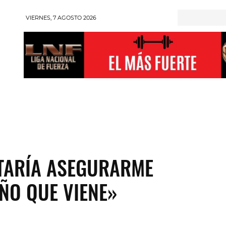
VIERNES, 7 AGOSTO 2026
RONGMAN
HALTEROFILIA
POWERLIFTING
ENT
STARÍA ASEGURARME
AÑO QUE VIENE»