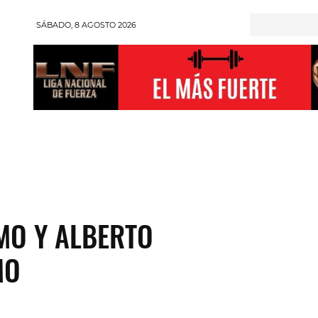
SÁBADO, 8 AGOSTO 2026
RONGMAN
HALTEROFILIA
POWERLIFTING
ENT
MO Y ALBERTO
MO