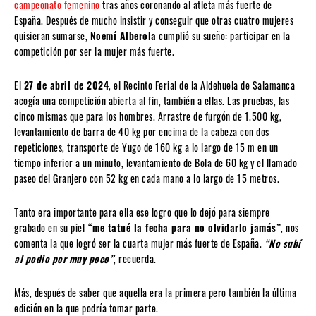
campeonato femenino
tras años coronando al atleta más fuerte de
España. Después de mucho insistir y conseguir que otras cuatro mujeres
quisieran sumarse,
Noemí Alberola
cumplió su sueño: participar en la
competición por ser la mujer más fuerte.
El
27 de abril de 2024
, el Recinto Ferial de la Aldehuela de Salamanca
acogía una competición abierta al fin, también a ellas. Las pruebas, las
cinco mismas que para los hombres. Arrastre de furgón de 1.500 kg,
levantamiento de barra de 40 kg por encima de la cabeza con dos
repeticiones, transporte de Yugo de 160 kg a lo largo de 15 m en un
tiempo inferior a un minuto, levantamiento de Bola de 60 kg y el llamado
paseo del Granjero con 52 kg en cada mano a lo largo de 15 metros.
Tanto era importante para ella ese logro que lo dejó para siempre
grabado en su piel
“me tatué la fecha para no olvidarlo jamás”
, nos
comenta la que logró ser la cuarta mujer más fuerte de España.
“No subí
al podio por muy poco”
, recuerda.
Más, después de saber que aquella era la primera pero también la última
edición en la que podría tomar parte.